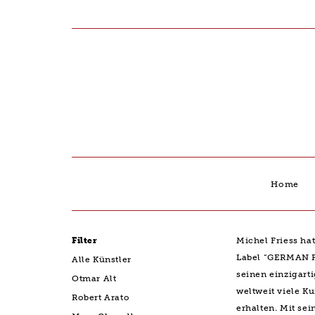
Home
Filter
Michel Friess ha
Label “GERMAN 
Alle Künstler
seinen einzigart
Otmar Alt
weltweit viele K
Robert Arato
erhalten. Mit sei