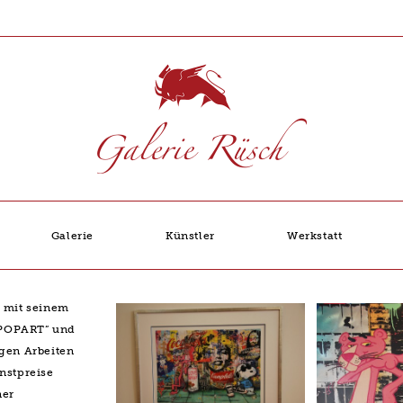
Galerie
Künstler
Werkstatt
t mit seinem
POPART” und
igen Arbeiten
unstpreise
ner