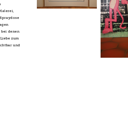
s
alerei,
 Spraydose
lagen
 bei denen
 Liebe zum
ichtbar und