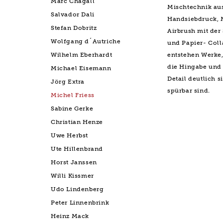
Marc Chagall
Mischtechnik au
Salvador Dali
Handsiebdruck, M
Stefan Dobritz
Airbrush mit der
Wolfgang d´Autriche
und Papier- Col
Wilhelm Eberhardt
entstehen Werke,
die Hingabe und
Michael Eisemann
Detail deutlich s
Jörg Extra
spürbar sind.
Michel Friess
Sabine Gerke
Christian Henze
Uwe Herbst
Ute Hillenbrand
Horst Janssen
Willi Kissmer
Udo Lindenberg
Peter Linnenbrink
Heinz Mack