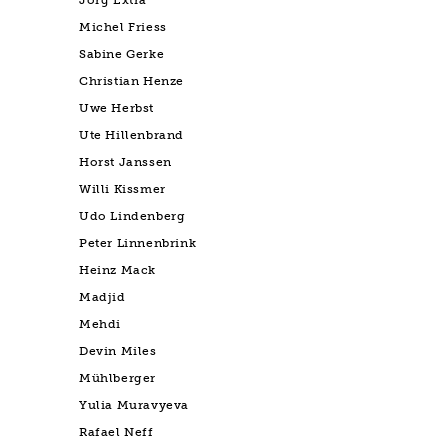
Jörg Extra
Michel Friess
Sabine Gerke
Christian Henze
Uwe Herbst
Ute Hillenbrand
Horst Janssen
Willi Kissmer
Udo Lindenberg
Peter Linnenbrink
Heinz Mack
Madjid
Mehdi
Devin Miles
Mühlberger
Yulia Muravyeva
Rafael Neff